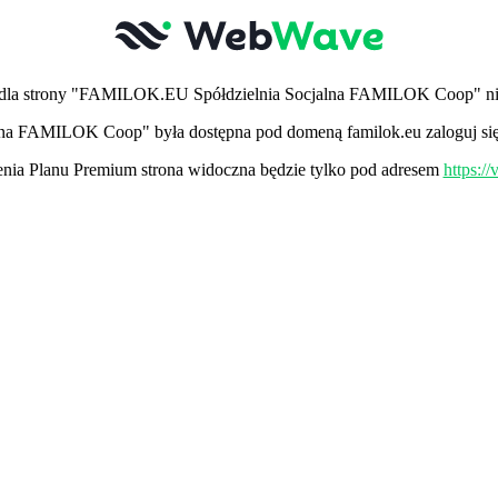
dla strony "FAMILOK.EU Spółdzielnia Socjalna FAMILOK Coop" nie
lna FAMILOK Coop" była dostępna pod domeną familok.eu zaloguj się 
ia Planu Premium strona widoczna będzie tylko pod adresem
https:/