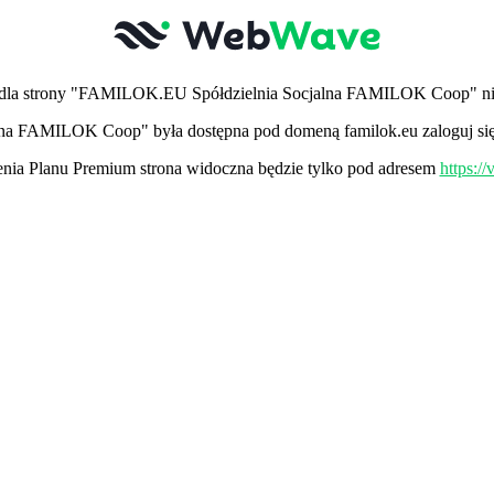
dla strony "FAMILOK.EU Spółdzielnia Socjalna FAMILOK Coop" nie
lna FAMILOK Coop" była dostępna pod domeną familok.eu zaloguj się 
ia Planu Premium strona widoczna będzie tylko pod adresem
https:/