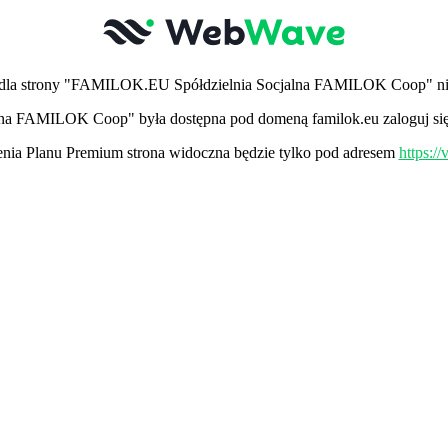
dla strony "FAMILOK.EU Spółdzielnia Socjalna FAMILOK Coop" nie
lna FAMILOK Coop" była dostępna pod domeną familok.eu zaloguj się 
ia Planu Premium strona widoczna będzie tylko pod adresem
https:/